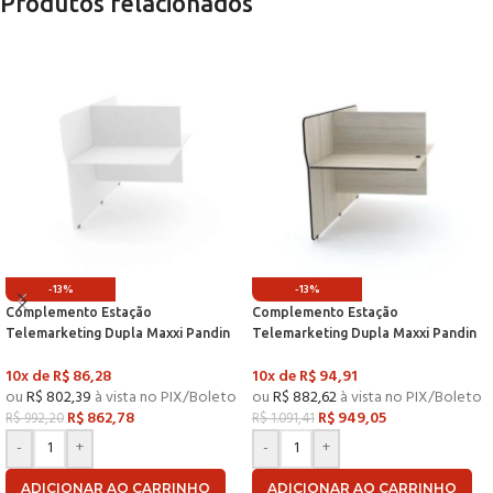
Produtos relacionados
-13%
-13%
Complemento Estação
Complemento Estação
Telemarketing Dupla Maxxi Pandin
Telemarketing Dupla Maxxi Pandin
1,20 M Branco
1,20 M Casablanca e Preto
10x de
R$
86,28
10x de
R$
94,91
ou
R$
802,39
à vista no PIX/Boleto
ou
R$
882,62
à vista no PIX/Boleto
R$
862,78
R$
949,05
R$
992,20
R$
1.091,41
-
+
-
+
ADICIONAR AO CARRINHO
ADICIONAR AO CARRINHO