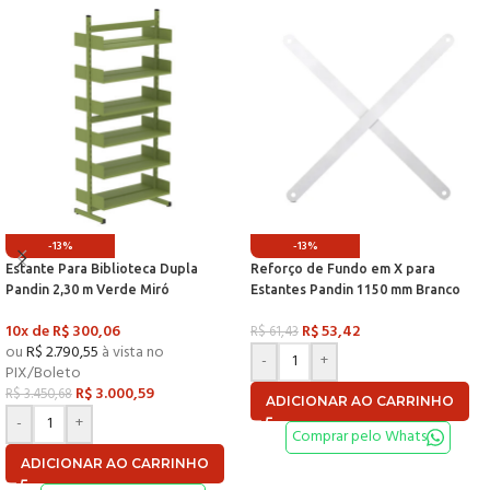
-13%
-13%
Estante Para Biblioteca Dupla
Reforço de Fundo em X para
Pandin 2,30 m Verde Miró
Estantes Pandin 1150 mm Branco
10x de
R$
300,06
R$
53,42
R$
61,43
ou
R$
2.790,55
à vista no
-
+
PIX/Boleto
R$
3.000,59
R$
3.450,68
ADICIONAR AO CARRINHO
-
+
Comprar pelo Whats
ADICIONAR AO CARRINHO