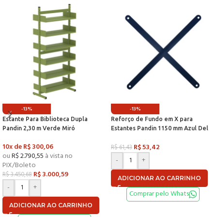
-13%
-13%
Estante Para Biblioteca Dupla
Reforço de Fundo em X para
Pandin 2,30 m Verde Miró
Estantes Pandin 1150 mm Azul Del
Rey
10x de
R$
300,06
R$
53,42
R$
61,43
ou
R$
2.790,55
à vista no
-
+
PIX/Boleto
R$
3.000,59
R$
3.450,68
ADICIONAR AO CARRINHO
-
+
Comprar pelo Whats
ADICIONAR AO CARRINHO