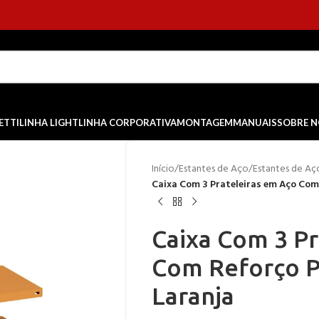
ETTI
LINHA LIGHT
LINHA CORPORATIVA
MONTAGEM
MANUAIS
SOBRE 
Início
/
Estantes de Aço
/
Estantes de Aç
Caixa Com 3 Prateleiras em Aço Com
Caixa Com 3 Pr
Com Reforço P
Laranja