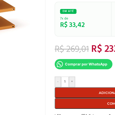
7x de
R$
33,42
R$
23
R$
269,01
Comprar por WhatsApp
-
+
ADICION
COM