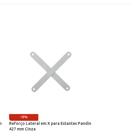
-13%
-13%
n
Reforço Lateral em X para Estantes Pandin
Reforço Lateral 
427 mm Cinza
427 mm Lílas