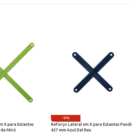
-13%
m X para Estantes
Reforço Lateral em X para Estantes Pandi
rde Miró
427 mm Azul Del Rey