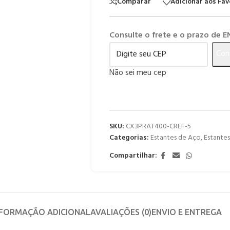
Comparar
Adicionar aos Fav
Consulte o frete e o prazo de 
Con
Não sei meu cep
SKU:
CX3PRAT400-CREF-5
Categorias:
Estantes de Aço
,
Estante
Compartilhar:
NFORMAÇÃO ADICIONAL
AVALIAÇÕES (0)
ENVIO E ENTREGA