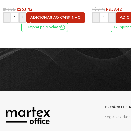
R$
53,42
R$
53,42
R$
61,43
R$
61,43
-
+
-
+
ADICIONAR AO CARRINHO
ADIC
Comprar pelo Whats
Comprar 
HORÁRIO DE 
Seg a Sex das 0