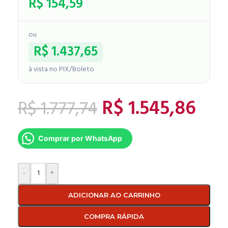
R$
154,59
ou
R$
1.437,65
à vista no PIX/Boleto
R$
1.545,86
R$
1.777,74
Comprar por WhatsApp
-
+
ADICIONAR AO CARRINHO
COMPRA RÁPIDA