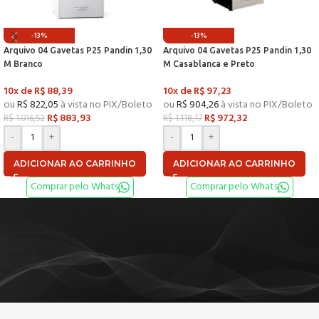
-13%
-13%
Arquivo 04 Gavetas P25 Pandin 1,30
Arquivo 04 Gavetas P25 Pandin 1,30
M Branco
M Casablanca e Preto
10x de
R$
88,39
10x de
R$
97,23
ou
R$
822,05
à vista no PIX/Boleto
ou
R$
904,26
à vista no PIX/Boleto
R$
883,93
R$
972,32
R$
1.016,52
R$
1.118,17
-
+
-
+
ADICIONAR AO CARRINHO
ADICIONAR AO CARRINHO
Comprar pelo Whats
Comprar pelo Whats