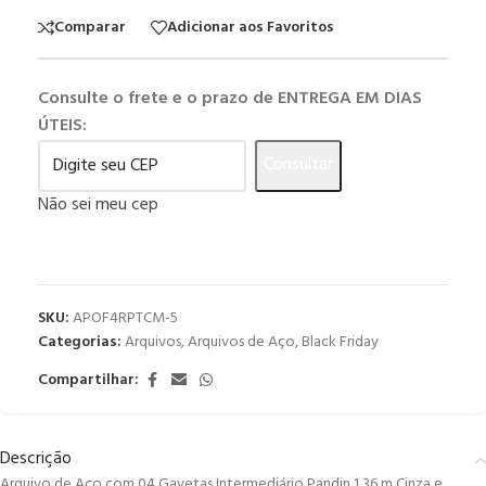
Comparar
Adicionar aos Favoritos
Consulte o frete e o prazo de ENTREGA EM DIAS
ÚTEIS:
Consultar
Não sei meu cep
SKU:
APOF4RPTCM-5
Categorias:
Arquivos
,
Arquivos de Aço
,
Black Friday
Compartilhar:
Descrição
Arquivo de Aço com 04 Gavetas Intermediário Pandin 1,36 m Cinza e