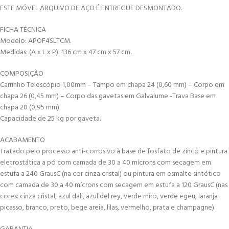
ESTE MÓVEL ARQUIVO DE AÇO É ENTREGUE DESMONTADO.
FICHA TÉCNICA
Modelo: APOF4SLTCM.
Medidas: (A x L x P): 136 cm x 47 cm x 57 cm.
COMPOSIÇÃO
Carrinho Telescópio 1,00mm – Tampo em chapa 24 (0,60 mm) – Corpo em
chapa 26 (0,45 mm) – Corpo das gavetas em Galvalume -Trava Base em
chapa 20 (0,95 mm)
Capacidade de 25 kg por gaveta.
ACABAMENTO
Tratado pelo processo anti-corrosivo à base de fosfato de zinco e pintura
eletrostática a pó com camada de 30 a 40 mícrons com secagem em
estufa a 240 GrausC (na cor cinza cristal) ou pintura em esmalte sintético
com camada de 30 a 40 mícrons com secagem em estufa a 120 GrausC (nas
cores: cinza cristal, azul dali, azul del rey, verde miro, verde egeu, laranja
picasso, branco, preto, bege areia, lilas, vermelho, prata e champagne).