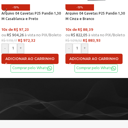
-13%
-13%
Arquivo 04 Gavetas P25 Pandin 1,30
Arquivo 04 Gavetas P25 Pandin 1,30
M Casablanca e Preto
M Cinza e Branco
10x de
R$
97,23
10x de
R$
88,39
ou
R$
904,26
à vista no PIX/Boleto
ou
R$
822,05
à vista no PIX/Boleto
R$
972,32
R$
883,93
R$
1.118,17
R$
1.016,52
-
+
-
+
ADICIONAR AO CARRINHO
ADICIONAR AO CARRINHO
Comprar pelo Whats
Comprar pelo Whats