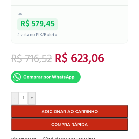
ou
R$
579,45
à vista no PIX/Boleto
R$
623,06
R$
716,52
Comprar por WhatsApp
-
+
ADICIONAR AO CARRINHO
COMPRA RÁPIDA