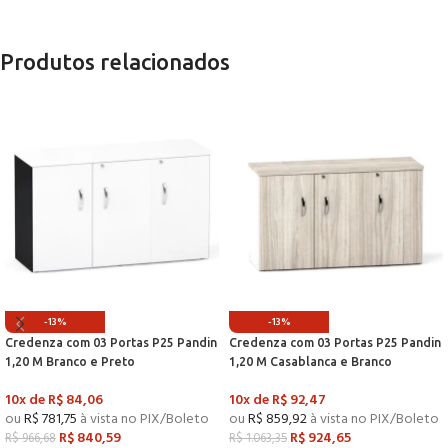
Produtos relacionados
-13%
-13%
Credenza com 03 Portas P25 Pandin
Credenza com 03 Portas P25 Pandin
1,20 M Branco e Preto
1,20 M Casablanca e Branco
10x de
R$
84,06
10x de
R$
92,47
ou
R$
781,75
à vista no PIX/Boleto
ou
R$
859,92
à vista no PIX/Boleto
R$
840,59
R$
924,65
R$
966,68
R$
1.063,35