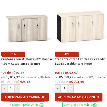
-13%
-13%
Credenza com 03 Portas P25 Pandin
Credenza com 03 Portas P25 Pandin
1,20 M Casablanca e Branco
1,20 M Casablanca e Preto
10x de
R$
92,47
10x de
R$
92,47
ou
R$
859,92
à vista no PIX/Boleto
ou
R$
859,92
à vista no PIX/Boleto
R$
924,65
R$
924,65
R$
1.063,35
R$
1.063,35
-
+
-
+
ADICIONAR AO CARRINHO
ADICIONAR AO CARRINHO
Comprar pelo Whats
Comprar pelo Whats