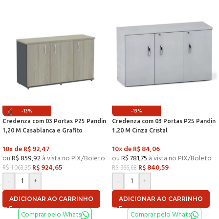
-13%
-13%
Credenza com 03 Portas P25 Pandin
Credenza com 03 Portas P25 Pandin
1,20 M Casablanca e Grafito
1,20 M Cinza Cristal
10x de
R$
92,47
10x de
R$
84,06
ou
R$
859,92
à vista no PIX/Boleto
ou
R$
781,75
à vista no PIX/Boleto
R$
924,65
R$
840,59
R$
1.063,35
R$
966,68
-
+
-
+
ADICIONAR AO CARRINHO
ADICIONAR AO CARRINHO
Comprar pelo Whats
Comprar pelo Whats