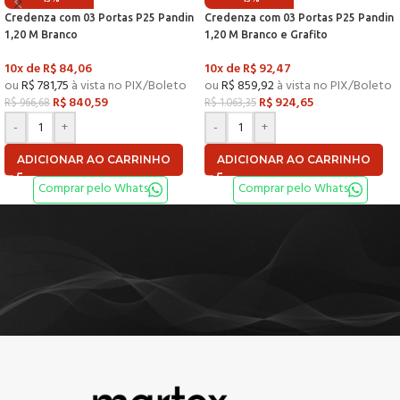
Credenza com 03 Portas P25 Pandin
Credenza com 03 Portas P25 Pandin
1,20 M Branco
1,20 M Branco e Grafito
10x de
R$
84,06
10x de
R$
92,47
ou
R$
781,75
à vista no PIX/Boleto
ou
R$
859,92
à vista no PIX/Boleto
R$
840,59
R$
924,65
R$
966,68
R$
1.063,35
-
+
-
+
ADICIONAR AO CARRINHO
ADICIONAR AO CARRINHO
Comprar pelo Whats
Comprar pelo Whats