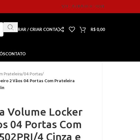
VOLTAR PARA A HOME
ENTRAR / CRIAR CONTA
R$
0,00
NÓS
CONTATO
 Prateleira
/
04 Portas
/
iro 2 Vãos 04 Portas Com Prateleira
din
a Volume Locker
os 04 Portas Com
502PRI/4 Cinza e