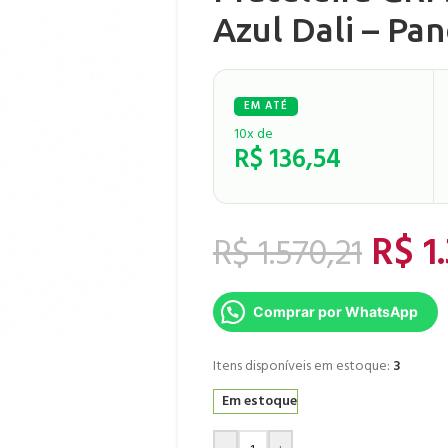
Azul Dali – Pan
10x de
R$
136,54
R$
1
R$
1.570,21
Comprar por WhatsApp
Itens disponíveis em estoque:
3
Em estoque