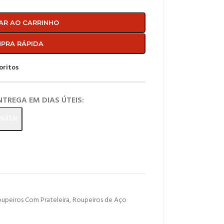
AR AO CARRINHO
PRA RÁPIDA
oritos
ENTREGA EM DIAS ÚTEIS:
sultar
upeiros Com Prateleira
,
Roupeiros de Aço