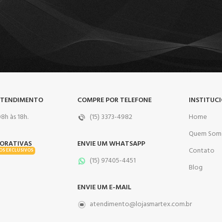
ATENDIMENTO
COMPRE POR TELEFONE
INSTITUC
8h às 18h.
(15) 3373-4982
Home
Quem Som
ORATIVAS
ENVIE UM WHATSAPP
Contato
OS EXCLUSIVOS
(15) 97405-4451
Blog
ENVIE UM E-MAIL
atendimento@lojasmartex.com.br