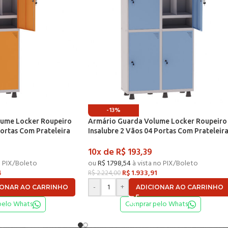
-13%
lume Locker Roupeiro
Armário Guarda Volume Locker Roupeiro
Portas Com Prateleira
Insalubre 2 Vãos 04 Portas Com Prateleir
 e Laranja Picasso – P
GRF502/4INSPV Cinza e Azul Dali – Pandi
10x de
R$
193,39
o PIX/Boleto
ou
R$
1.798,54
à vista no PIX/Boleto
4
R$
1.933,91
R$
2.224,00
-
+
IONAR AO CARRINHO
ADICIONAR AO CARRINHO
pelo Whats
Comprar pelo Whats