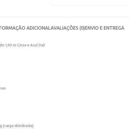
NFORMAÇÃO ADICIONAL
AVALIAÇÕES (0)
ENVIO E ENTREGA
n 1,90 m Cinza e Azul Dali
80mm
(carga distribuída).