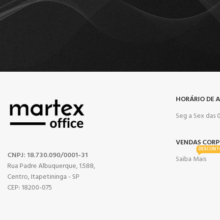
HORÁRIO DE 
Seg a Sex das 0
VENDAS CORP
DESCONT
CNPJ: 18.730.090/0001-31
Saiba Mais
Rua Padre Albuquerque, 1.588,
Centro, Itapetininga - SP
CEP: 18200-075