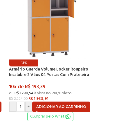
-13%
-13%
Armário Guarda Volume Locker Roupeiro
Armário Guarda 
a
Insalubre 2 Vãos 04 Portas Com Prateleira
Insalubre 2 Vãos
n
GRF502/4INSPV Cinza e Laranja Picasso –
GRF502/4INSPV P
10x de
R$
193,39
10x de
R$
221,
ou
R$
1.798,54
à vista no PIX/Boleto
ou
R$
2.055,47
à vi
R$
1.933,91
R$
2.210
R$
2.224,00
R$
2.541,71
-
+
-
+
ADICIONAR AO CARRINHO
AD
Comprar pelo Whats
Compr