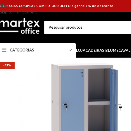
Skip to navigation
AGUE SUAS COMPRAS COM PIX OU BOLETO e ganhe 7% de desconto!
Skip to main content
CATEGORIAS
LOJA
CADEIRAS BLUME
CAVAL
-13%