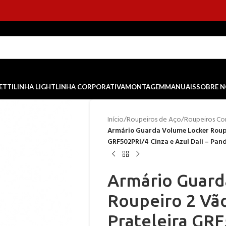
ETTI
LINHA LIGHT
LINHA CORPORATIVA
MONTAGEM
MANUAIS
SOBRE 
Início
/
Roupeiros de Aço
/
Roupeiros Com
Armário Guarda Volume Locker Roupe
GRF502PRI/4 Cinza e Azul Dali – Pan
Armário Guard
Roupeiro 2 Vã
Prateleira GRF