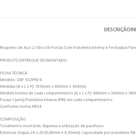
DESCRIÇÃO
I
Roupeiro de Aço 2 Vãos 04 Portas Com Prateleira Interna e Fechadura Pandi
PRODUTO ENTREGUE DESMONTADO.
FICHA TÉCNICA
Modelo: GRF 502PRI/4
Medidas (A x L x P): 1930mm x 690mm x 400mm.
Medida Interna de cada compartimento (A x L x P): 860mm x 340mm x 3
Possui 1 (uma) Prateleira Interna (PRI) em cada compartimento.
Conforme norma NR24.
COMPOSIÇÃO
Totalmente montável, dispensa a utilização de parafusos
Estrutura chapas 24 e 26 (0,60mm e 0,45mm). Capacidade por prateleira 15kg 