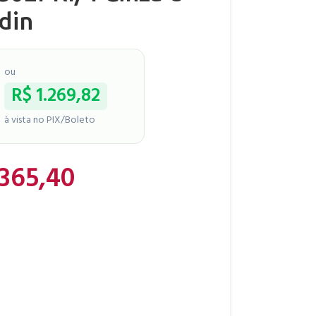
din
ou
R$
1.269,82
à vista no PIX/Boleto
.365,40