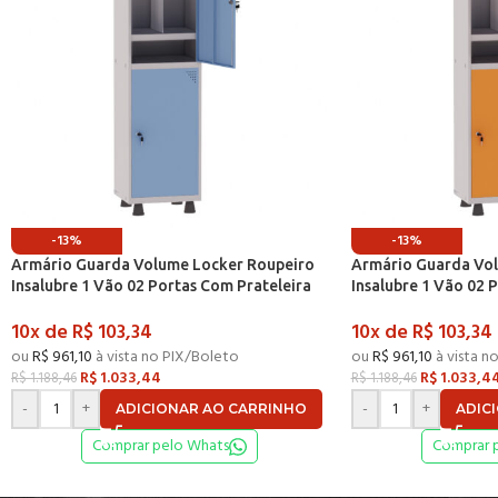
-13%
-13%
Armário Guarda Volume Locker Roupeiro
Armário Guarda Vo
Insalubre 1 Vão 02 Portas Com Prateleira
Insalubre 1 Vão 02 
GRF501/2INSPV Cinza e Azul Dali – Pandin
GRF501/2INSPV Cinza
10x de
R$
103,34
10x de
R$
103,34
ou
R$
961,10
à vista no PIX/Boleto
ou
R$
961,10
à vista n
R$
1.033,44
R$
1.033,4
R$
1.188,46
R$
1.188,46
-
+
-
+
ADICIONAR AO CARRINHO
ADIC
Comprar pelo Whats
Comprar 